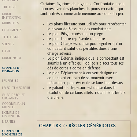
CHTONIEN
Certaines figurines de la gamme Confrontation sont
THÉURGIE
fournies avec des planches de pions en carton qui
sont utilisés comme aide-mémoire au cours du jeu.
MAGIE
INSTINCTIVE
MURMURES
Les pions Blessure sont utilisés pour représenter
le niveau de Blessures des combattants.
HURLEMENTS
Le pion Piège représente un piège.
TELLURISME
Le pion Leurre représente un leurre.
Le pion Charge est utilisé pour signifier qu’un
SOLARIS
combattant subit des pénalités dues à une
FÉERIE
charge adverse.
Le pion Défense indique que le combattant est
MAGIE NOIRE
soumis à un effet qui l’oblige à placer tous ses
CHAPITRE 10 :
dés de corps à corps en défense.
DIVINATION
Le pion Déplacement à couvert désigne un
combattant en train de se mouvoir avec
LES FIDÈLES
précaution, pour éviter de se faire tirer dessus.
Le gabarit de dispersion est utilisé dans la
LA FOI TEMPORAIRE
résolution de certains effets, notamment les tirs
AURA DE FOI ET
d’artillerie.
CROYANTS
ACCOMPLIR UN
MIRACLE
EXEMPLE DE
DIVINATION
LITANIES
CHAPITRE 2 : RÈGLES GÉNÉRIQUES
CHAPITRE 11 :
MACHINES DE