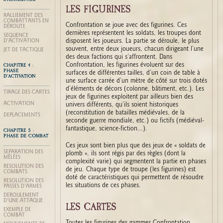
LES FIGURINES
RALLIEMENT DES
COMBATTANTS EN
Confrontation se joue avec des figurines. Ces
DÉROUTE
dernières représentent les soldats, les troupes dont
SÉQUENCE
disposent les joueurs. La partie se déroule, le plus
D'ACTIVATION
souvent, entre deux joueurs, chacun dirigeant l’une
JET DE TACTIQUE
des deux factions qui s’affrontent. Dans
CHAPITRE 4 :
Confrontation, les figurines évoluent sur des
PHASE
surfaces de différentes tailles, d’un coin de table à
D’ACTIVATION
une surface carrée d’un mètre de côté sur trois dotés
d’éléments de décors (colonne, bâtiment, etc.). Les
TIRAGE DES CARTES
jeux de figurines exploitent par ailleurs bien des
ACTIVATION
univers différents, qu’ils soient historiques
(reconstitution de batailles médiévales, de la
DÉPLACEMENTS
seconde guerre mondiale, etc.) ou fictifs (médiéval-
fantastique, science-fiction…).
CHAPITRE 5 :
PHASE DE COMBAT
Ces jeux sont bien plus que des jeux de « soldats de
SÉPARATION DES
plomb », ils sont régis par des règles (dont la
MÊLÉES
complexité varie) qui segmentent la partie en phases
RÉSOLUTION DES
de jeu. Chaque type de troupe (les figurines) est
COMBATS
doté de caractéristiques qui permettent de résoudre
RÉSOLUTION DES
les situations de ces phases.
PASSES D'ARMES
DÉROULEMENT
D'UNE ATTAQUE
LES CARTES
EXEMPLE DE
COMBAT
Toutes les figurines des gammes Confrontation,