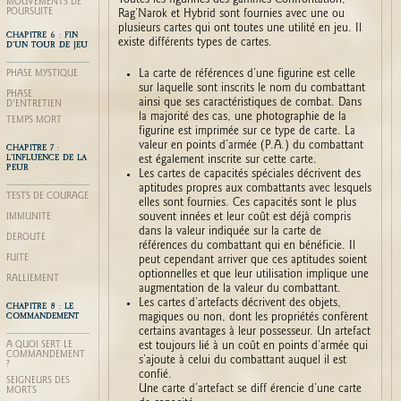
MOUVEMENTS DE
POURSUITE
Rag’Narok et Hybrid sont fournies avec une ou
plusieurs cartes qui ont toutes une utilité en jeu. Il
CHAPITRE 6 : FIN
existe différents types de cartes.
D’UN TOUR DE JEU
La carte de références d’une figurine est celle
PHASE MYSTIQUE
sur laquelle sont inscrits le nom du combattant
PHASE
ainsi que ses caractéristiques de combat. Dans
D'ENTRETIEN
la majorité des cas, une photographie de la
TEMPS MORT
figurine est imprimée sur ce type de carte. La
valeur en points d’armée (P.A.) du combattant
CHAPITRE 7 :
L’INFLUENCE DE LA
est également inscrite sur cette carte.
PEUR
Les cartes de capacités spéciales décrivent des
aptitudes propres aux combattants avec lesquels
TESTS DE COURAGE
elles sont fournies. Ces capacités sont le plus
souvent innées et leur coût est déjà compris
IMMUNITÉ
dans la valeur indiquée sur la carte de
DÉROUTE
références du combattant qui en bénéficie. Il
FUITE
peut cependant arriver que ces aptitudes soient
optionnelles et que leur utilisation implique une
RALLIEMENT
augmentation de la valeur du combattant.
Les cartes d’artefacts décrivent des objets,
CHAPITRE 8 : LE
COMMANDEMENT
magiques ou non, dont les propriétés confèrent
certains avantages à leur possesseur. Un artefact
est toujours lié à un coût en points d’armée qui
À QUOI SERT LE
COMMANDEMENT
s’ajoute à celui du combattant auquel il est
?
confié.
SEIGNEURS DES
Une carte d’artefact se diff érencie d’une carte
MORTS