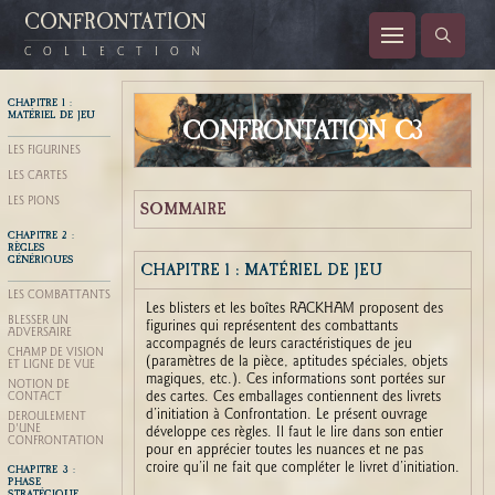
CONFRONTATION
COLLECTION
CHAPITRE 1 :
MATÉRIEL DE JEU
CONFRONTATION C3
LES FIGURINES
LES CARTES
LES PIONS
SOMMAIRE
CHAPITRE 2 :
RÈGLES
GÉNÉRIQUES
CHAPITRE 1 : MATÉRIEL DE JEU
LES COMBATTANTS
Les blisters et les boîtes RACKHAM proposent des
BLESSER UN
figurines qui représentent des combattants
ADVERSAIRE
accompagnés de leurs caractéristiques de jeu
CHAMP DE VISION
(paramètres de la pièce, aptitudes spéciales, objets
ET LIGNE DE VUE
magiques, etc.). Ces informations sont portées sur
NOTION DE
des cartes. Ces emballages contiennent des livrets
CONTACT
d’initiation à Confrontation. Le présent ouvrage
DÉROULEMENT
D'UNE
développe ces règles. Il faut le lire dans son entier
CONFRONTATION
pour en apprécier toutes les nuances et ne pas
croire qu’il ne fait que compléter le livret d’initiation.
CHAPITRE 3 :
PHASE
STRATÉGIQUE