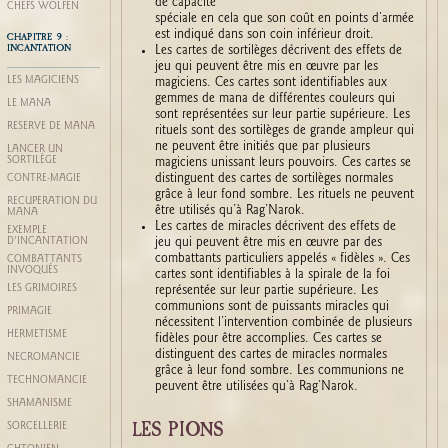
de capacité
CHEFS WOLFEN
spéciale en cela que son coût en points d’armée
est indiqué dans son coin inférieur droit.
CHAPITRE 9 :
INCANTATION
Les cartes de sortilèges décrivent des effets de
jeu qui peuvent être mis en œuvre par les
LES MAGICIENS
magiciens. Ces cartes sont identifiables aux
gemmes de mana de différentes couleurs qui
LE MANA
sont représentées sur leur partie supérieure. Les
RÉSERVE DE MANA
rituels sont des sortilèges de grande ampleur qui
ne peuvent être initiés que par plusieurs
LANCER UN
SORTILÈGE
magiciens unissant leurs pouvoirs. Ces cartes se
distinguent des cartes de sortilèges normales
CONTRE-MAGIE
grâce à leur fond sombre. Les rituels ne peuvent
RÉCUPÉRATION DU
être utilisés qu’à Rag’Narok.
MANA
Les cartes de miracles décrivent des effets de
EXEMPLE
jeu qui peuvent être mis en œuvre par des
D'INCANTATION
combattants particuliers appelés « fidèles ». Ces
COMBATTANTS
INVOQUÉS
cartes sont identifiables à la spirale de la foi
LES GRIMOIRES
représentée sur leur partie supérieure. Les
communions sont de puissants miracles qui
PRIMAGIE
nécessitent l’intervention combinée de plusieurs
HERMÉTISME
fidèles pour être accomplies. Ces cartes se
distinguent des cartes de miracles normales
NÉCROMANCIE
grâce à leur fond sombre. Les communions ne
TECHNOMANCIE
peuvent être utilisées qu’à Rag’Narok.
SHAMANISME
LES PIONS
SORCELLERIE