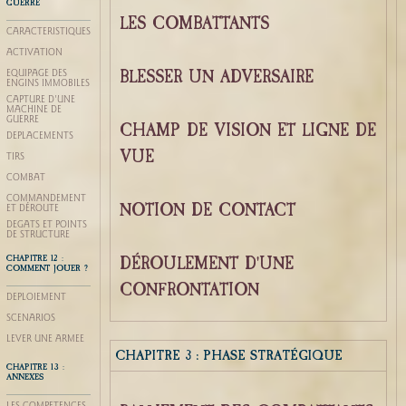
GUERRE
LES COMBATTANTS
CARACTÉRISTIQUES
ACTIVATION
BLESSER UN ADVERSAIRE
ÉQUIPAGE DES
ENGINS IMMOBILES
CAPTURE D'UNE
MACHINE DE
GUERRE
CHAMP DE VISION ET LIGNE DE
DÉPLACEMENTS
VUE
TIRS
COMBAT
COMMANDEMENT
NOTION DE CONTACT
ET DÉROUTE
DÉGÂTS ET POINTS
DE STRUCTURE
DÉROULEMENT D'UNE
CHAPITRE 12 :
COMMENT JOUER ?
CONFRONTATION
DÉPLOIEMENT
SCÉNARIOS
LEVER UNE ARMÉE
CHAPITRE 3 : PHASE STRATÉGIQUE
CHAPITRE 13 :
ANNEXES