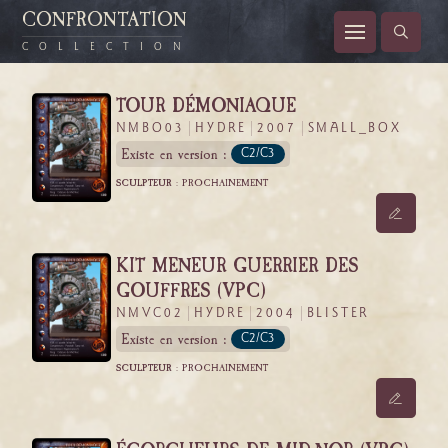
CONFRONTATION
COLLECTION
TOUR DÉMONIAQUE
NMBO03
HYDRE
2007
SMALL_BOX
Existe en version :
C2/C3
SCULPTEUR :
PROCHAINEMENT
KIT MENEUR GUERRIER DES
GOUFFRES (VPC)
NMVC02
HYDRE
2004
BLISTER
Existe en version :
C2/C3
SCULPTEUR :
PROCHAINEMENT