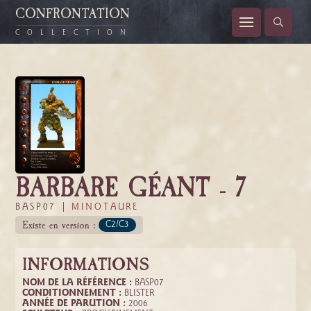
CONFRONTATION
COLLECTION
BARBARE GÉANT - 7
BASP07 |
MINOTAURE
Existe en version :
C2/C3
INFORMATIONS
NOM DE LA RÉFÉRENCE :
BASP07
CONDITIONNEMENT :
BLISTER
ANNÉE DE PARUTION :
2006