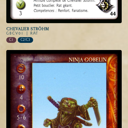
CHEVALIER STRÖHM
GBCV01 |
RAT
C1
C2/C3