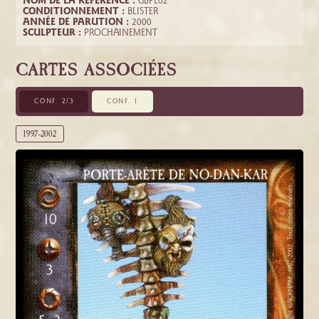
NOM DE LA RÉFÉRENCE :
GBPE02
CONDITIONNEMENT :
BLISTER
ANNÉE DE PARUTION :
2000
SCULPTEUR :
PROCHAINEMENT
CARTES ASSOCIÉES
CONF. 2/3
CONF. 1
1997-2002