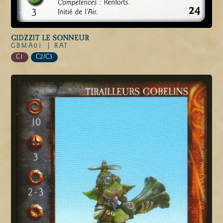
GIDZZIT LE SONNEUR
GBMA01 |
RAT
C1
C2/C3