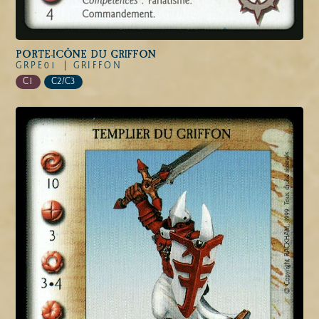
PORTE-ICÔNE DU GRIFFON
GRPE01 |
GRIFFON
C1
C2/C3