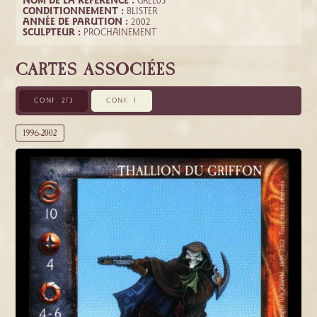
NOM DE LA RÉFÉRENCE :
GREL05
CONDITIONNEMENT :
BLISTER
ANNÉE DE PARUTION :
2002
SCULPTEUR :
PROCHAINEMENT
CARTES ASSOCIÉES
CONF. 2/3
CONF. 1
1996-2002