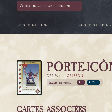
Submit
Search
CONFRONTATION 1
CONFRONTATION 
PORTE-ICÔ
GRPE01 |
GRIFFON
Existe en version :
C1
C2/C3
CARTES ASSOCIÉES