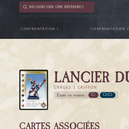
Submit
Search
CONFRONTATION 1
CONFRONTATION 
LANCIER D
GRRG02 |
GRIFFON
Existe en version :
C1
C2/C3
CARTES ASSOCIÉES