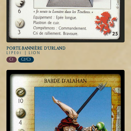
PORTE-BANNIÈRE D'URLAND
LIPE01 |
LION
C1
C2/C3