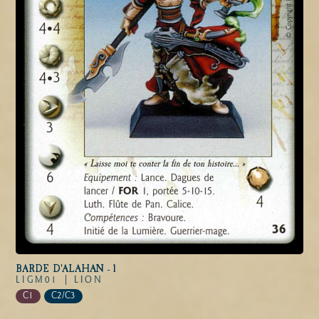
BARDE D'ALAHAN - 1
LIGM01 |
LION
C1
C2/C3