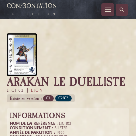
CONFRONTATION
COLLECTION
ARAKAN LE DUELLISTE
LICH02 |
LION
Existe en version :
C1
C2/C3
INFORMATIONS
NOM DE LA RÉFÉRENCE :
LICH02
CONDITIONNEMENT :
BLISTER
ANNÉE DE PARUTION :
1999