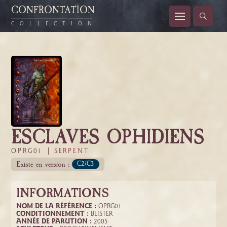
CONFRONTATION
COLLECTION
ESCLAVES OPHIDIENS
OPRG01 |
SERPENT
Existe en version :
C2/C3
INFORMATIONS
NOM DE LA RÉFÉRENCE :
OPRG01
CONDITIONNEMENT :
BLISTER
ANNÉE DE PARUTION :
2005