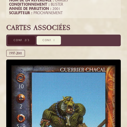
NOM DE LA RÉFÉRENCE :
ORRG03
CONDITIONNEMENT :
BLISTER
ANNÉE DE PARUTION :
2001
SCULPTEUR :
PROCHAINEMENT
CARTES ASSOCIÉES
CONF. 2/3
CONF. 1
1997-2001