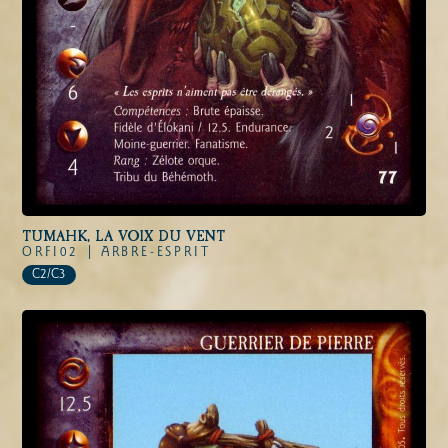
TUMAHK, LA VOIX DU VENT
ORFI02 |
ARBRE-ESPRIT
C2/C3