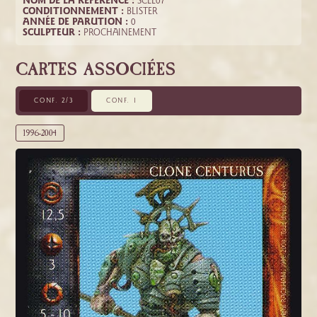
NOM DE LA RÉFÉRENCE :
SCEL07
CONDITIONNEMENT :
BLISTER
ANNÉE DE PARUTION :
0
SCULPTEUR :
PROCHAINEMENT
CARTES ASSOCIÉES
CONF. 2/3
CONF. 1
1996-2004