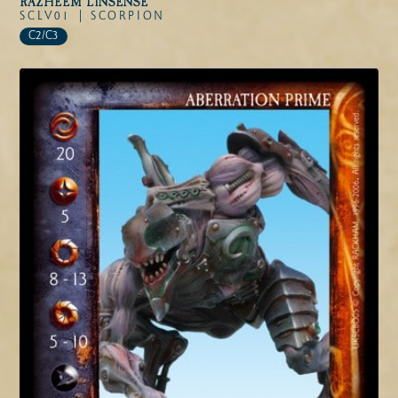
RAZHEEM L'INSENSÉ
SCLV01 |
SCORPION
C2/C3