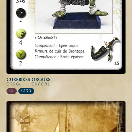
GUERRIERS ORQUES
ORRG01 |
CHACAL
C1
C2/C3