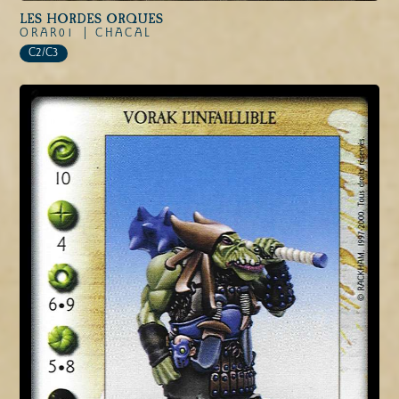
LES HORDES ORQUES
ORAR01 |
CHACAL
C2/C3