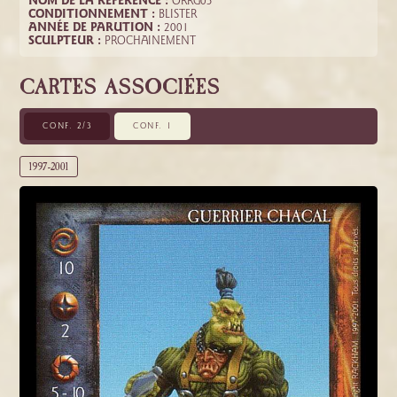
NOM DE LA RÉFÉRENCE :
ORRG05
CONDITIONNEMENT :
BLISTER
ANNÉE DE PARUTION :
2001
SCULPTEUR :
PROCHAINEMENT
CARTES ASSOCIÉES
CONF. 2/3
CONF. 1
1997-2001