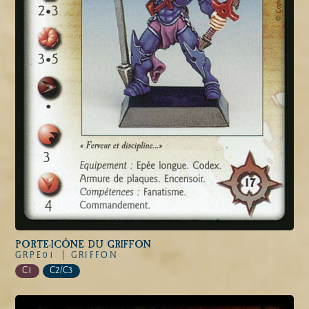
PORTE-ICÔNE DU GRIFFON
GRPE01 |
GRIFFON
C1
C2/C3